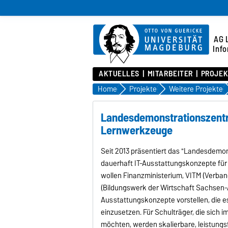
AG 
Info
AKTUELLES
MITARBEITER
PROJEK
Home
Projekte
Weitere Projekte
Landesdemonstrationszentru
Lernwerkzeuge
Seit 2013 präsentiert das "Landesdemon
dauerhaft IT-Ausstattungskonzepte für
wollen Finanzministerium, VITM (Verban
(Bildungswerk der Wirtschaft Sachsen-
Ausstattungskonzepte vorstellen, die 
einzusetzen. Für Schulträger, die sich
möchten, werden skalierbare, leistungs