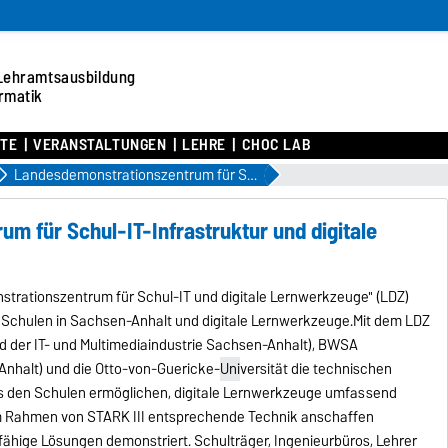
Lehramtsausbildung
rmatik
TE
VERANSTALTUNGEN
LEHRE
CHOC LAB
Landesdemonstrationszentrum für Schul-IT-Infrastruktur und digitale Lernwerkzeuge
m für Schul-IT-Infrastruktur und digitale
strationszentrum für Schul-IT und digitale Lernwerkzeuge" (LDZ)
 Schulen in Sachsen-Anhalt und digitale Lernwerkzeuge.Mit dem LDZ
d der IT- und Multimediaindustrie Sachsen-Anhalt), BWSA
Anhalt) und die Otto-von-Guericke-
Uni
versität die technischen
es den Schulen ermöglichen, digitale Lernwerkzeuge umfassend
 im Rahmen von STARK III entsprechende Technik anschaffen
fähige Lösungen demonstriert. Schulträger, Ingenieurbüros, Lehrer