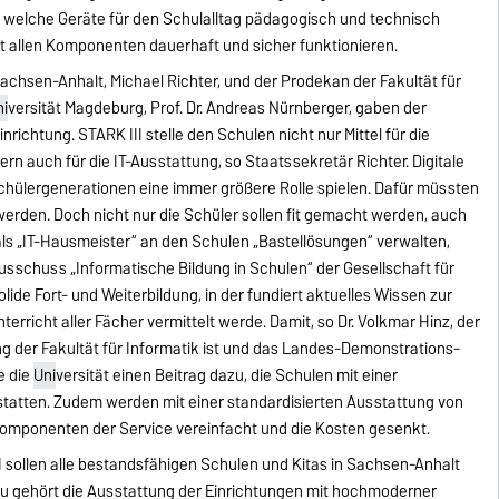
n, welche Geräte für den Schulalltag pädagogisch und technisch
t allen Komponenten dauerhaft und sicher funktionieren.
chsen-Anhalt, Michael Richter, und der Prodekan der Fakultät für
ni
versität Magdeburg, Prof. Dr. Andreas Nürnberger, gaben der
inrichtung. STARK III stelle den Schulen nicht nur Mittel für die
n auch für die IT-Ausstattung, so Staatssekretär Richter. Digitale
Schülergenerationen eine immer größere Rolle spielen. Dafür müssten
erden. Doch nicht nur die Schüler sollen fit gemacht werden, auch
 als „IT-Hausmeister“ an den Schulen „Bastellösungen“ verwalten,
usschuss „Informatische Bildung in Schulen“ der Gesellschaft für
olide Fort- und Weiterbildung, in der fundiert aktuelles Wissen zur
terricht aller Fächer vermittelt werde. Damit, so Dr. Volkmar Hinz, der
ng der Fakultät für Informatik ist und das Landes-Demonstrations-
e die
Uni
versität einen Beitrag dazu, die Schulen mit einer
ustatten. Zudem werden mit einer standardisierten Ausstattung von
Komponenten der Service vereinfacht und die Kosten gesenkt.
 sollen alle bestandsfähigen Schulen und Kitas in Sachsen-Anhalt
zu gehört die Ausstattung der Einrichtungen mit hochmoderner