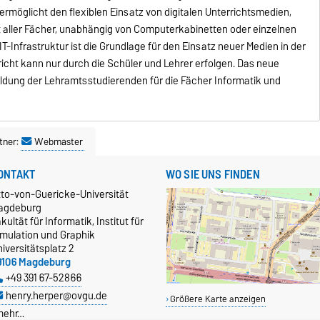
 ermöglicht den flexiblen Einsatz von digitalen Unterrichtsmedien,
ht aller Fächer, unabhängig von Computerkabinetten oder einzelnen
T-Infrastruktur ist die Grundlage für den Einsatz neuer Medien in der
richt kann nur durch die Schüler und Lehrer erfolgen. Das neue
ldung der Lehramtsstudierenden für die Fächer Informatik und
tner:
Webmaster
ONTAKT
WO SIE UNS FINDEN
tto-von-Guericke-Universität
agdeburg
kultät für Informatik, Institut für
imulation und Graphik
iversitätsplatz 2
9106 Magdeburg
+49 391 67-52866
henry.herper@ovgu.de
Größere Karte anzeigen
mehr…